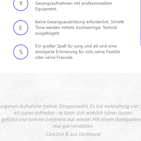
Y
Gesangsaufnahmen mit professionellem
Equipment.
Keine Gesangsausbildung erforderlich. Schiefe
E
Töne werden mittels hochwertiger Technik
ausgebügelt.
Ein großer Spaß für jung und alt und eine
S
einzigarte Erinnerung für sich, seine Familie
oder seine Freunde.
KUNDENMEINUNGEN
nserer Tochter und ihren Geburtstagsgästen super gefallen. Ein be
seine Geduld und seine professionelle Unterstützung.
Eine super Geschenkidee, die zu einem unvergesslichen Tag wird
Familie B. aus Unna