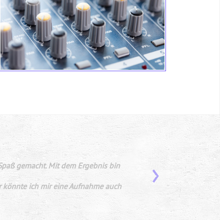
›
sonderer Dank geht an Oleg Bordo für
.