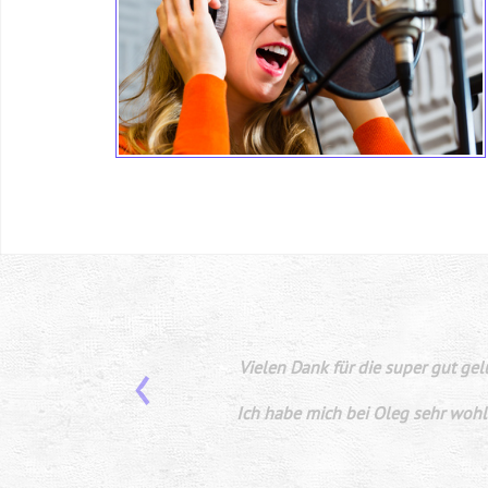
‹
Ein ganz toller Tag !!! Es hat u